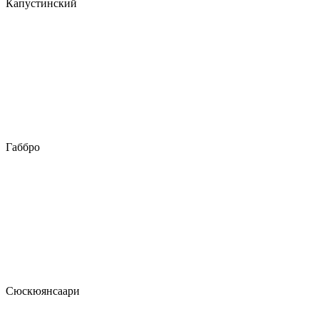
Капустинский
Габбро
Сюскюянсаари