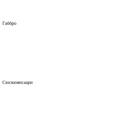
Габбро
Сюскюянсаари