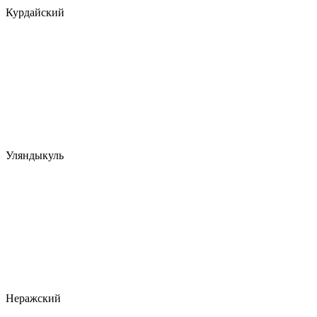
Курдайский
Уляндыкуль
Неражский