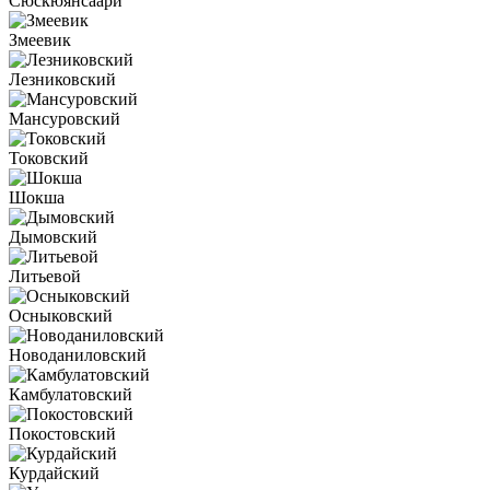
Сюскюянсаари
Змеевик
Лезниковский
Мансуровский
Токовский
Шокша
Дымовский
Литьевой
Осныковский
Новоданиловский
Камбулатовский
Покостовский
Курдайский