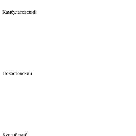
Камбулатовский
Покостовский
Курдайский