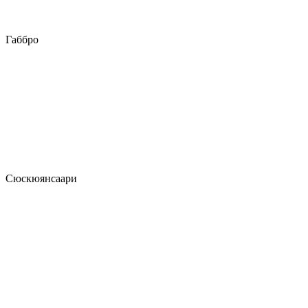
Габбро
Сюскюянсаари