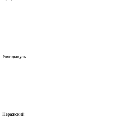
Уляндыкуль
Неражский