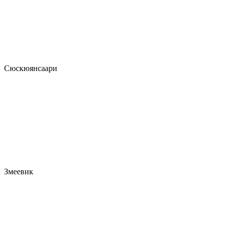
Сюскюянсаари
Змеевик