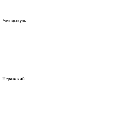
Уляндыкуль
Неражский