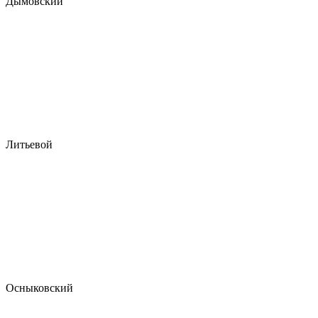
Дымовский
Литьевой
Осныковский