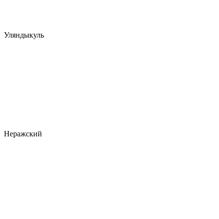
Уляндыкуль
Неражский