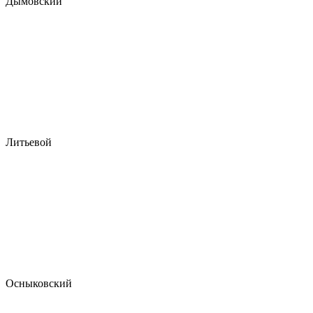
Дымовский
Литьевой
Осныковский