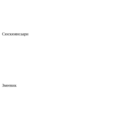
Сюскюянсаари
Змеевик