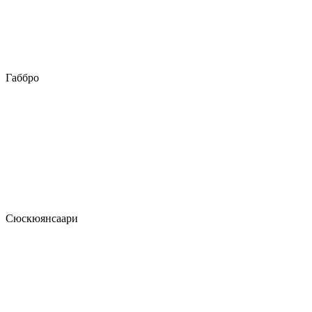
Габбро
Сюскюянсаари