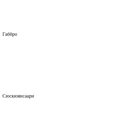
Габбро
Сюскюянсаари