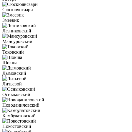
Сюскюянсаари
Змеевик
Лезниковский
Мансуровский
Токовский
Шокша
Дымовский
Литьевой
Осныковский
Новоданиловский
Камбулатовский
Покостовский