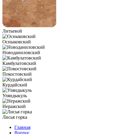
Литьевой
Осныковский
Новоданиловский
Камбулатовский
Покостовский
Курдайский
Уляндыкуль
Неражский
Лисья горка
Главная
Вопрос