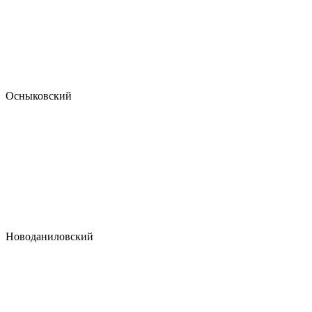
Осныковский
Новоданиловский