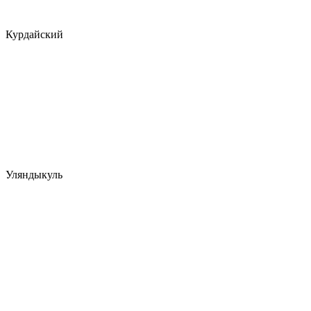
Курдайский
Уляндыкуль