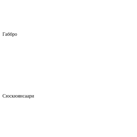
Габбро
Сюскюянсаари