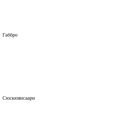
Габбро
Сюскюянсаари