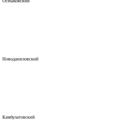
Осныковский
Новоданиловский
Камбулатовский