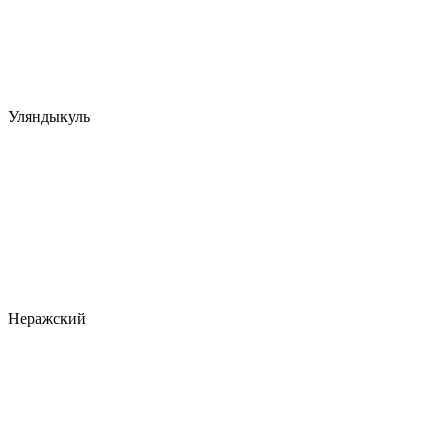
Уляндыкуль
Неражский