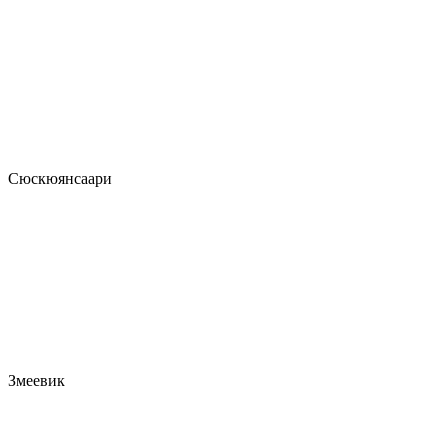
Сюскюянсаари
Змеевик