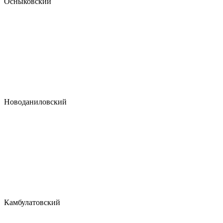
Осныковский
Новоданиловский
Камбулатовский