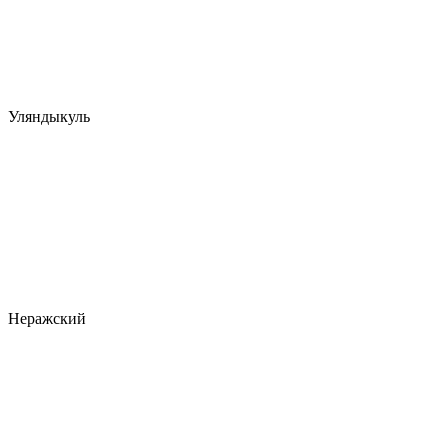
Уляндыкуль
Неражский