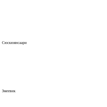
Сюскюянсаари
Змеевик