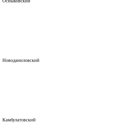
Осныковский
Новоданиловский
Камбулатовский