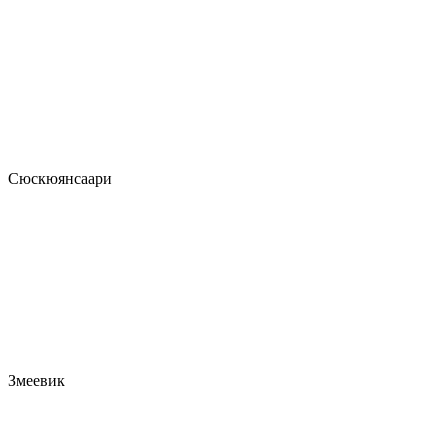
Сюскюянсаари
Змеевик