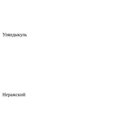
Уляндыкуль
Неражский