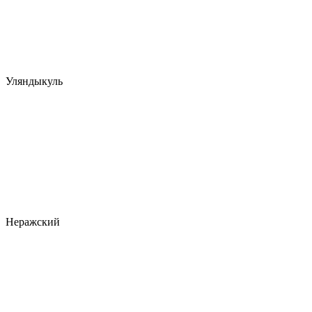
Уляндыкуль
Неражский