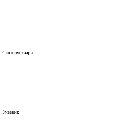
Сюскюянсаари
Змеевик