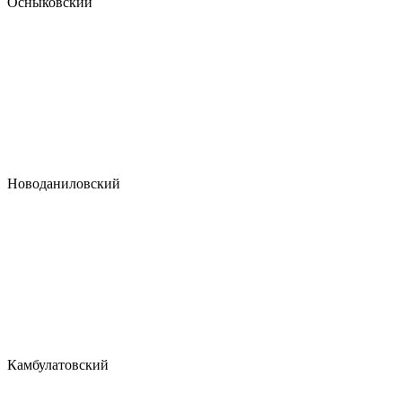
Осныковский
Новоданиловский
Камбулатовский