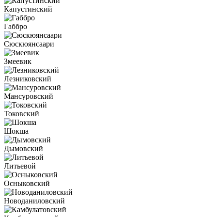
Капустинский
Габбро
Сюскюянсаари
Змеевик
Лезниковский
Мансуровский
Токовский
Шокша
Дымовский
Литьевой
Осныковский
Новоданиловский