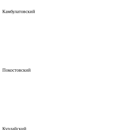
Камбулатовский
Покостовский
Курдайский