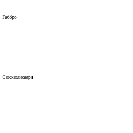
Габбро
Сюскюянсаари