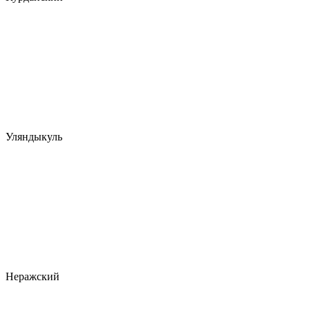
Уляндыкуль
Неражский