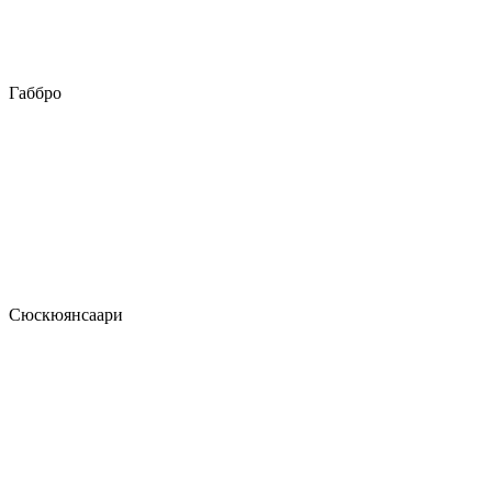
Габбро
Сюскюянсаари